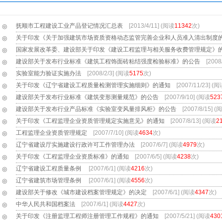
抚顺市工程建设工业产品登记情况汇总表
[2013/4/11] (阅读
11342
次)
◎
关于印发《关于加强建筑市场资质资格动态监管完善企业和人员准入清出制度
◎
国家发展改革委、建设部关于印发《建设工程监理与相关服务收费管理规定》
◎
建设部关于发布行业标准《建筑工程饰面砖粘结强度检验标准》的公告
[2008
◎
实验室能力验证实施办法
[2008/2/3] (阅读
5175
次)
◎
关于印发《辽宁省建设工程质量检测管理实施细则》的通知
[2007/11/23] (
◎
建设部关于发布行业标准《建筑变形测量规范》的公告
[2007/9/10] (阅读
523
◎
建设部关于发布行业产品标准《实验室变风量排风柜》的公告
[2007/8/15] (
◎
关于印发《工程监理企业资质管理规定实施意见》的通知
[2007/8/13] (阅读
2
◎
工程监理企业资质管理规定
[2007/7/10] (阅读
4634
次)
◎
辽宁省建设厅实施建设行政许可工作管理办法
[2007/6/7] (阅读
4979
次)
◎
关于印发《工程监理企业资质标准》的通知
[2007/6/5] (阅读
4238
次)
◎
辽宁省建设工程质量条例
[2007/6/1] (阅读
4216
次)
◎
辽宁省建筑市场管理条例
[2007/6/1] (阅读
4556
次)
◎
建设部关于修改《城市建设档案管理规定》的决定
[2007/6/1] (阅读
4347
次)
◎
中华人民共和国档案法
[2007/6/1] (阅读
4427
次)
◎
关于印发《注册监理工程师注册管理工作规程》的通知
[2007/5/21] (阅读
430
◎