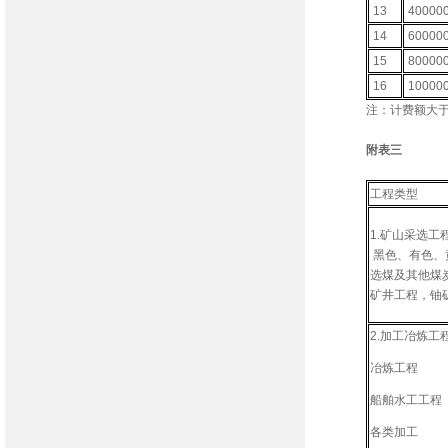
13
40000
14
60000
15
80000
16
10000
注：计费额大于
附表三
工程类型
1.
黑色、有色、
选煤及其他煤
矿井工程，铀
2.加工冶炼工
冶炼工程
船舶水工工程
各类加工