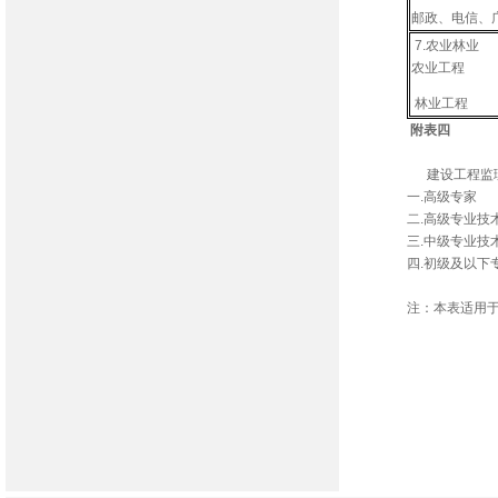
邮政、电信
7.农业林业
农业工程
林业工程
附表四
建设
建设工程监理
一.高级
二.高级专业技
三.中级专业技
四.初级及以下
注：本表适用