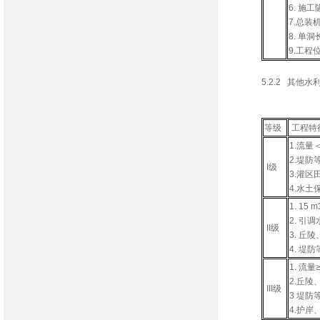
6. 施
7.总装
8. 单
9.工
5.2.2 其他水
其他水利
等级
工程
1.流量
2.堤防
I级
3.灌区
4.水土
1. 15
2. 引
II级
3. 
4. 堤
1. 流
2.丘
III级
3 堤防
4.护