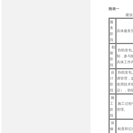
附表一
建设工程监
服
务
具体服务
阶
段
勘
协助发包
察
制，参与
阶
具体工作
段
设
协助发包
计
调管理，
阶
使用技术
段
议），协
施
工
施工过程
阶
管理。
段
保
修
检查和记