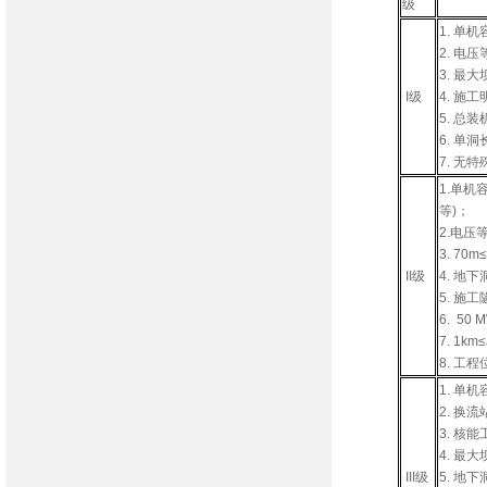
级
1. 单
2. 电
3. 最
I级
4. 施
5. 总
6. 单
7. 无
1.单机
等)；
2.电压
3. 7
II级
4. 地
5. 施
6. 5
7. 1
8. 
1. 单
2. 换
3. 核
4. 最
III级
5. 地