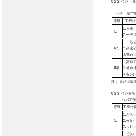
6.2.2 公
公路、城市道路
等级
工程特
1.三
I级
2.一
1.一
II级
2.高
3.城
1.高速
III级
2.城市
3.客(
注： 穿越山岭
6.2.3 公路
公路桥梁、城
等级
工程特
1.总长
I级
2.长度
3.人
1.总长