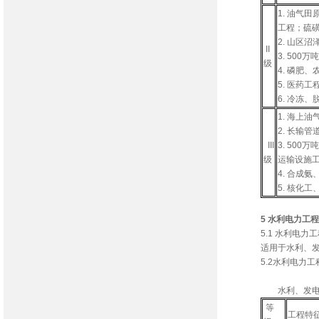
1. 油气
工程；硫
2. 山区
II
3. 50
级
4. 磷肥
5. 医药工
6. 冷冻
1. 海上
2. 长输
III
3. 50
级
运输设施
4. 合成
5. 核化
5 水利电力工程
5.1 水利电力
适用于水利、
5.2水利电力
水利、发电、
等
工程