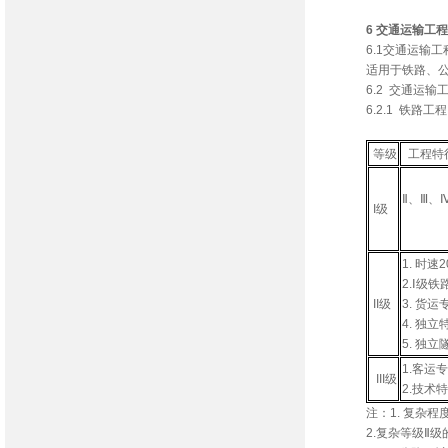
6 交通运输工程
6.1交通运输
适用于铁路、
6.2 交通运输
6.2.1 铁路工程
铁路工
等级
工程特
Ⅱ、Ⅲ、
I级
1. 时速
2.Ⅰ级铁
II级
3. 货运
4. 独
5. 独立
1.客运
III级
2.技术
注：1. 复杂程
2.复杂等级Ⅱ