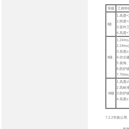
建筑、人防
等级
工程特
1.高度
2.跨度
I级
3.室
4.高度
1.24
2.24
3.高度
II级
4.仿
5.装饰
6.防
7.70
1.高度
2.高
III级
3.防
4.高度
7.2.2市政公